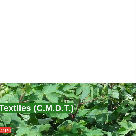
xtiles (C.M.D.T.)
5441/r1