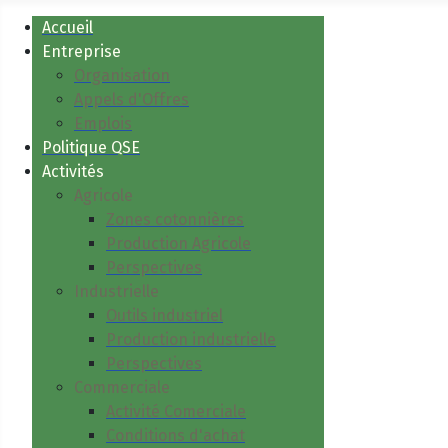
Accueil
Entreprise
Organisation
Appels d'Offres
Emplois
Politique QSE
Activités
Agricole
Zones cotonnières
Production Agricole
Perspectives
Industrielle
Outils industriel
Production industrielle
Perspectives
Commerciale
Activité Comerciale
Conditions d'achat