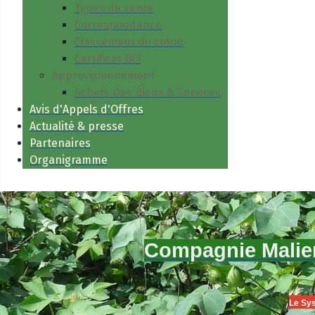
Types de vente
Correspondance
Classement du coton
Certificat BCI
Approvisionnement
Achats Des Biens & Services
Avis d'Appels d'Offres
Actualité & presse
Partenaires
Organigramme
Compagnie Malien
Le Sys