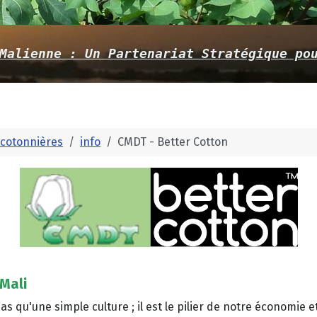
Malienne : Un Partenariat Stratégique po
cotonnières
info
CMDT - Better Cotton
 Mali
 pas qu'une simple culture ; il est le pilier de notre économi