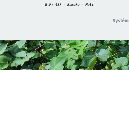
B.P: 487 - Bamako - Mali
Système