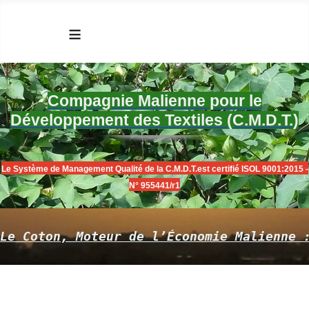
≡
Compagnie Malienne pour le
Développement des Textiles (C.M.D.T.)
Le Système de Management Qualité de la C.M.D.T.est certifié ISOL 9001:2015 -
N° 955441/r1
Le Coton, Moteur de l’Économie Malienne 